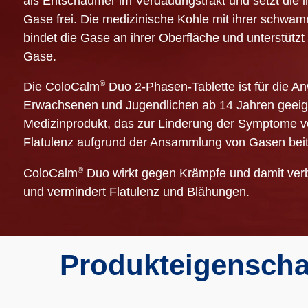
als Entschäumer im Verdauungstrakt und setzt die
Gase frei. Die medizinische Kohle mit ihrer schwam
bindet die Gase an ihrer Oberfläche und unterstützt
Gase.
®
Die ColoCalm
Duo 2-Phasen-Tablette ist für die A
Erwachsenen und Jugendlichen ab 14 Jahren geeigne
Medizinprodukt, das zur Linderung der Symptome 
Flatulenz aufgrund der Ansammlung von Gasen beit
®
ColoCalm
Duo wirkt gegen Krämpfe und damit ve
und vermindert Flatulenz und Blähungen.
Produkteigenscha