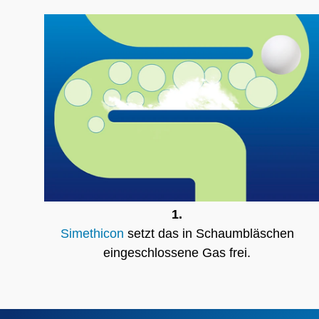
Stoffe.
1.
Simethicon
setzt das in Schaum­bläschen
einge­schlossene Gas frei.