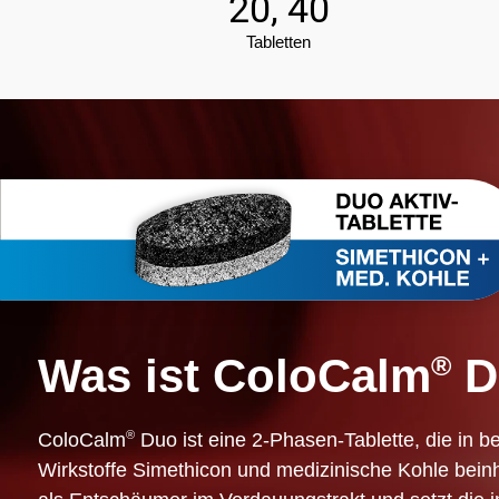
20,
40
Tabletten
Was ist ColoCalm
®
D
®
ColoCalm
Duo ist eine 2-Phasen-Tablette, die in b
Wirkstoffe Simethicon und medizinische Kohle beinha