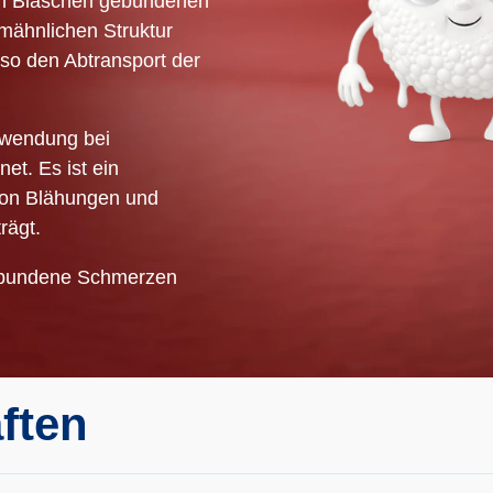
 in Bläschen gebundenen
mähnlichen Struktur
 so den Abtransport der
nwendung bei
t. Es ist ein
von Blähungen und
rägt.
rbundene Schmerzen
ften