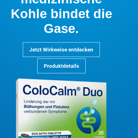
Kohle bindet die
Gase.
Jetzt Wirkweise entdecken
Produktdetails