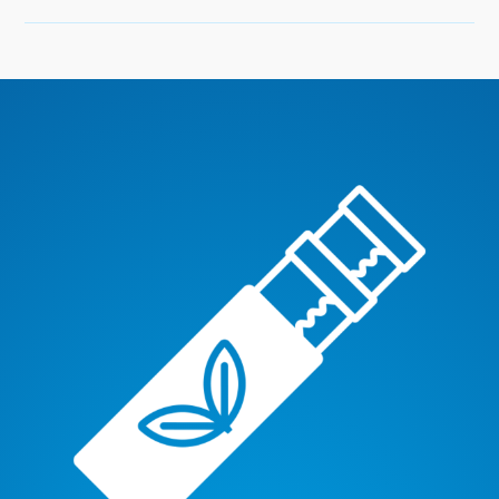
Atemübungen und weitere
Entspannungsverfahren wie die progressive
Muskelentspannung helfen,
blähungsförderndes Stressempfinden
nachhaltig zu reduzieren.